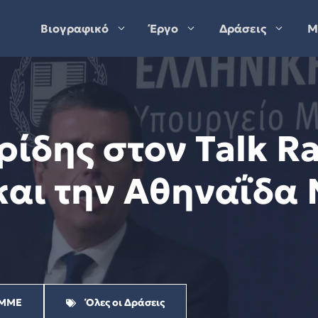
Βιογραφικό
Έργο
Δράσεις
Μ
ίδης στον Talk Ra
και την Αθηναΐδα 
ΜΜΕ
Όλες οι Δράσεις