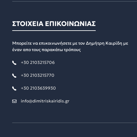
ΣΤΟΙΧΕΙΑ ΕΠΙΚΟΙΝΩΝΙΑΣ
Μπορείτε να επικοινωνήσετε με τον Δημήτρη Καιρίδη με
έναν απο τους παρακάτω τρόπους
+30 2103215706
+30 2103215770
+30 2103639930
info@dimitriskairidis.gr