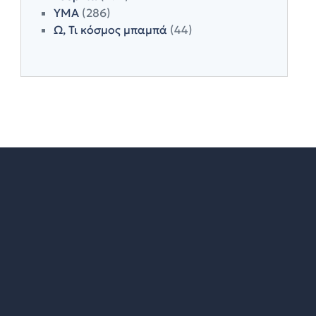
ΥΜΑ
(286)
Ω, Τι κόσμος μπαμπά
(44)