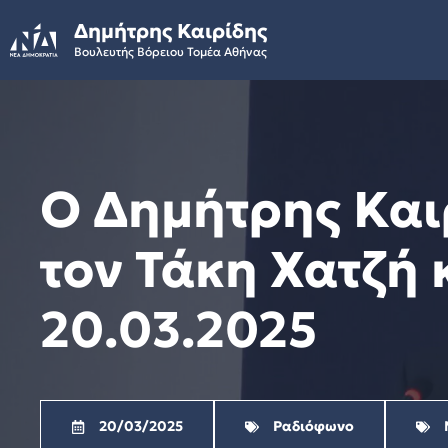
Skip
Δημήτρης Καιρίδης
to
Βουλευτής Βόρειου Τομέα Αθήνας
content
Ο Δημήτρης Καιρ
τον Τάκη Χατζή 
20.03.2025
20/03/2025
Ραδιόφωνο