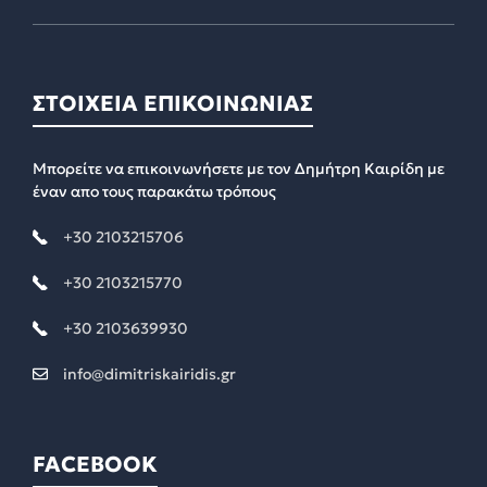
ΣΤΟΙΧΕΙΑ ΕΠΙΚΟΙΝΩΝΙΑΣ
Μπορείτε να επικοινωνήσετε με τον Δημήτρη Καιρίδη με
έναν απο τους παρακάτω τρόπους
+30 2103215706
+30 2103215770
+30 2103639930
info@dimitriskairidis.gr
FACEBOOK