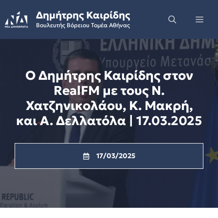
Skip
Δημήτρης Καιρίδης
to
Me
Βουλευτής Βόρειου Τομέα Αθήνας
content
Ο Δημήτρης Καιρίδης στον
RealFM με τους Ν.
Χατζηνικολάου, Κ. Μακρή,
και Α. Δελλατόλα | 17.03.2025
17/03/2025