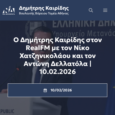
Skip
Δημήτρης Καιρίδης
to
Me
Βουλευτής Βόρειου Τομέα Αθήνας
content
Ο Δημήτρης Καιρίδης στον
RealFM με τον Νίκο
Χατζηνικολάου και τον
Αντώνη Δελλατόλα |
10.02.2026
10/02/2026