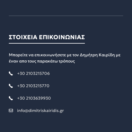
ΣΤΟΙΧΕΙΑ ΕΠΙΚΟΙΝΩΝΙΑΣ
Μπορείτε να επικοινωνήσετε με τον Δημήτρη Καιρίδη με
έναν απο τους παρακάτω τρόπους
+30 2103215706
+30 2103215770
+30 2103639930
info@dimitriskairidis.gr