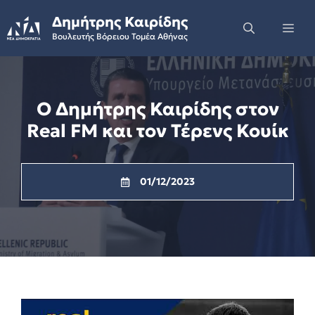
Skip
Δημήτρης Καιρίδης
to
Me
Βουλευτής Βόρειου Τομέα Αθήνας
content
Ο Δημήτρης Καιρίδης στον
Real FM και τον Τέρενς Κουίκ
01/12/2023