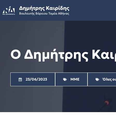
Skip
Δημήτρης Καιρίδης
to
Βουλευτής Βόρειου Τομέα Αθήνας
content
Ο Δημήτρης Καιρ
23/06/2023
ΜΜΕ
Όλες ο