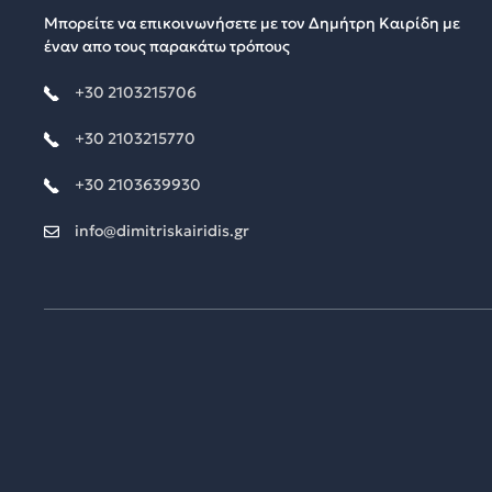
Μπορείτε να επικοινωνήσετε με τον Δημήτρη Καιρίδη με
έναν απο τους παρακάτω τρόπους
+30 2103215706
+30 2103215770
+30 2103639930
info@dimitriskairidis.gr