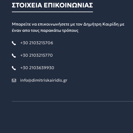
ΣΤΟΙΧΕΙΑ ΕΠΙΚΟΙΝΩΝΙΑΣ
Μπορείτε να επικοινωνήσετε με τον Δημήτρη Καιρίδη με
έναν απο τους παρακάτω τρόπους
+30 2103215706
+30 2103215770
+30 2103639930
info@dimitriskairidis.gr