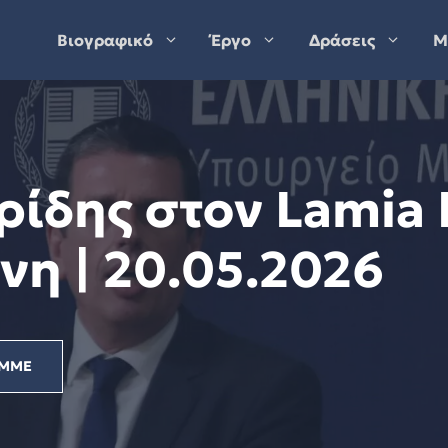
Βιογραφικό
Έργο
Δράσεις
Μ
ίδης στον Lamia P
νη | 20.05.2026
ΜΜΕ