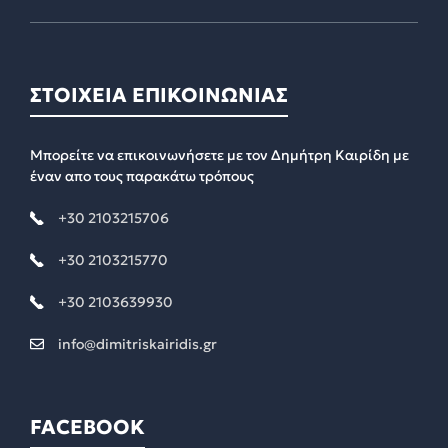
ΣΤΟΙΧΕΙΑ ΕΠΙΚΟΙΝΩΝΙΑΣ
Μπορείτε να επικοινωνήσετε με τον Δημήτρη Καιρίδη με
έναν απο τους παρακάτω τρόπους
+30 2103215706
+30 2103215770
+30 2103639930
info@dimitriskairidis.gr
FACEBOOK