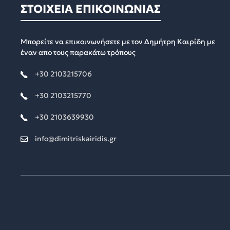
ΣΤΟΙΧΕΙΑ ΕΠΙΚΟΙΝΩΝΙΑΣ
Μπορείτε να επικοινωνήσετε με τον Δημήτρη Καιρίδη με
έναν απο τους παρακάτω τρόπους
+30 2103215706
+30 2103215770
+30 2103639930
info@dimitriskairidis.gr