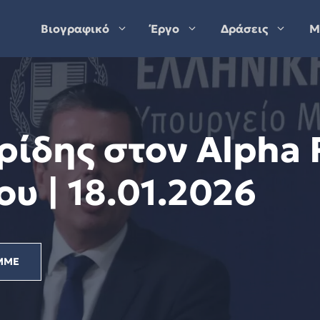
Βιογραφικό
Έργο
Δράσεις
Μ
ίδης στον Alpha R
υ | 18.01.2026
ΜΜΕ