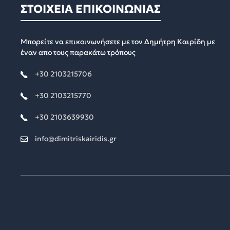
ΣΤΟΙΧΕΙΑ ΕΠΙΚΟΙΝΩΝΙΑΣ
Μπορείτε να επικοινωνήσετε με τον Δημήτρη Καιρίδη με
έναν απο τους παρακάτω τρόπους
+30 2103215706
+30 2103215770
+30 2103639930
info@dimitriskairidis.gr