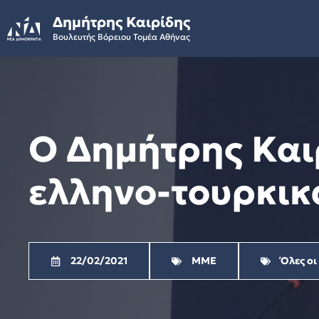
Skip
Δημήτρης Καιρίδης
to
Βουλευτής Βόρειου Τομέα Αθήνας
content
Ο Δημήτρης Καιρ
ελληνο-τουρκικ
22/02/2021
ΜΜΕ
Όλες οι