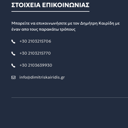
ΣΤΟΙΧΕΙΑ ΕΠΙΚΟΙΝΩΝΙΑΣ
Μπορείτε να επικοινωνήσετε με τον Δημήτρη Καιρίδη με
έναν απο τους παρακάτω τρόπους
+30 2103215706
+30 2103215770
+30 2103639930
info@dimitriskairidis.gr