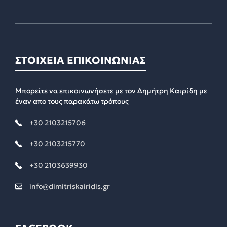
ΣΤΟΙΧΕΙΑ ΕΠΙΚΟΙΝΩΝΙΑΣ
Μπορείτε να επικοινωνήσετε με τον Δημήτρη Καιρίδη με
έναν απο τους παρακάτω τρόπους
+30 2103215706
+30 2103215770
+30 2103639930
info@dimitriskairidis.gr