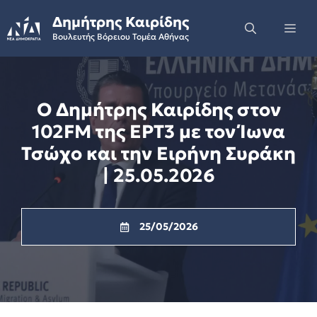
Skip
Δημήτρης Καιρίδης
to
Me
Βουλευτής Βόρειου Τομέα Αθήνας
content
Ο Δημήτρης Καιρίδης στον
102FM της ΕΡΤ3 με τον Ίωνα
Τσώχο και την Ειρήνη Συράκη
| 25.05.2026
25/05/2026