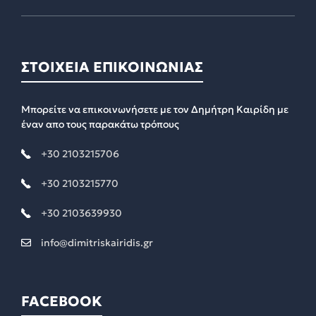
ΣΤΟΙΧΕΙΑ ΕΠΙΚΟΙΝΩΝΙΑΣ
Μπορείτε να επικοινωνήσετε με τον Δημήτρη Καιρίδη με
έναν απο τους παρακάτω τρόπους
+30 2103215706
+30 2103215770
+30 2103639930
info@dimitriskairidis.gr
FACEBOOK