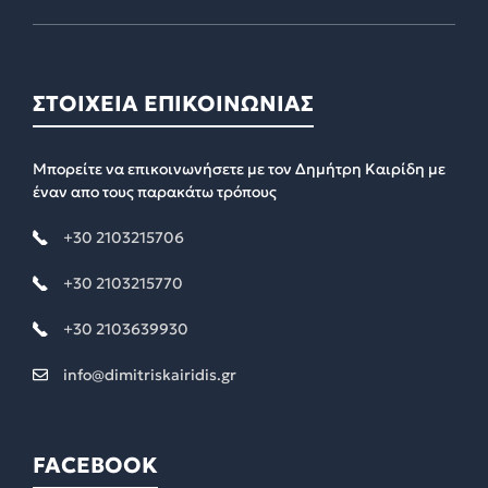
ΣΤΟΙΧΕΙΑ ΕΠΙΚΟΙΝΩΝΙΑΣ
Μπορείτε να επικοινωνήσετε με τον Δημήτρη Καιρίδη με
έναν απο τους παρακάτω τρόπους
+30 2103215706
+30 2103215770
+30 2103639930
info@dimitriskairidis.gr
FACEBOOK