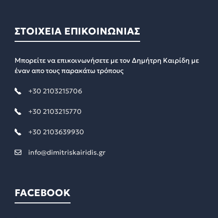
ΣΤΟΙΧΕΙΑ ΕΠΙΚΟΙΝΩΝΙΑΣ
Μπορείτε να επικοινωνήσετε με τον Δημήτρη Καιρίδη με
έναν απο τους παρακάτω τρόπους
+30 2103215706
+30 2103215770
+30 2103639930
info@dimitriskairidis.gr
FACEBOOK