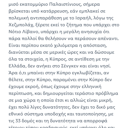
μισό εκατομμύριο Παλαιστίνιους, σήμερα
βρίσκεται υπό κατάρρευση, εάν εμπλακεί σε
πολεμική αντιπαράθεση με το Ισραήλ, λόγω της
Χεζμπολάχ, ξέρετε εκεί το ζήτημα που υπάρχει στο
Νότιο Λίβανο, υπάρχει η μεγάλη ανησυχία ότι
πάρα πολλοί θα θελήσουν να περάσουν απέναντι.
Είναι περίπου εκατό χιλιόμετρα η απόσταση,
διανύεται μέσα σε μερικές ώρες και να δώσουμε
όλα τα στοιχεία, η Κύπρος, σε αντίθεση με την
Ελλάδα, δεν ανήκει στο Σένγκεν και είναι νησί.
Άρα ό,τι μπαίνει στην Κύπρο εγκλωβίζεται, αν
θέλετε, στην Κύπρο, παραμένει στην Κύπρο δεν
έχουμε εκροή, όπως έχουμε στην ελληνική
περίπτωση, και δημιουργείται τεράστιο πρόβλημα
σε μια χώρα η οποία έτσι κι αλλιώς είναι μικρή,
έχει πολύ λίγες δυνατότητες, δεν έχει το δικό μας
εθνικό σύστημα υποδοχής και ταυτοποίησης, με
τις 33 δομές και τη δυνατότητα να απορροφά
τέτοιου τύπου κραδασμούς, εκεί υπάρχει όλο και