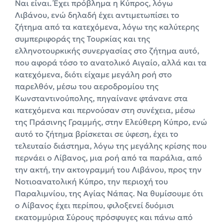
Ναι είναι. Έχει πρόβλημα η Κύπρος, λόγω
Λιβάνου, ενώ δηλαδή έχει αντιμετωπίσει το
ζήτημα από τα κατεχόμενα, λόγω της καλύτερης
συμπεριφοράς της Τουρκίας και της
ελληνοτουρκικής συνεργασίας στο ζήτημα αυτό,
που αφορά τόσο το ανατολικό Αιγαίο, αλλά και τα
κατεχόμενα, διότι είχαμε μεγάλη ροή στο
παρελθόν, μέσω του αεροδρομίου της
Κωνσταντινούπολης, πηγαίνανε φτάνανε στα
κατεχόμενα και περνούσαν στη συνέχεια, μέσω
της Πράσινης Γραμμής, στην Ελεύθερη Κύπρο, ενώ
αυτό το ζήτημα βρίσκεται σε ύφεση, έχει το
τελευταίο διάστημα, λόγω της μεγάλης κρίσης που
περνάει ο Λίβανος, μια ροή από τα παράλια, από
την ακτή, την ακτογραμμή του Λιβάνου, προς την
Νοτιοανατολική Κύπρο, την περιοχή του
Παραλιμνίου, της Αγίας Νάπας. Να θυμίσουμε ότι
ο Λίβανος έχει περίπου, φιλοξενεί δυόμισι
εκατομμύρια Σύρους πρόσφυγες και πάνω από