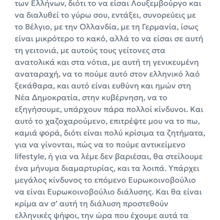
των Ελλήνων, διότι το να είσαι Λουξεμβούργο και
να διαλυθεί το γύρω σου, εντάξει, συνορεύεις με
το Βέλγιο, με την Ολλανδία, με τη Γερμανία, ίσως
είναι μικρότερο το κακό, αλλά το να είσαι σε αυτή
τη γειτονιά, με αυτούς τους γείτονες στα
ανατολικά και στα νότια, με αυτή τη γενικευμένη
αναταραχή, να το πούμε αυτό στον ελληνικό λαό
ξεκάθαρα, και αυτό είναι ευθύνη και ημών στη
Νέα Δημοκρατία, στην κυβέρνηση, να το
εξηγήσουμε, υπάρχουν πάρα πολλοί κίνδυνοι. Και
αυτό το χαζοχαρούμενο, επιτρέψτε μου να το πω,
καμιά φορά, διότι είναι πολύ κρίσιμα τα ζητήματα,
για να γίνονται, πώς να το πούμε αντικείμενο
lifestyle, ή για να λέμε δεν βαριέσαι, θα στείλουμε
ένα μήνυμα διαμαρτυρίας, και τα λοιπά. Υπάρχει
μεγάλος κίνδυνος το επόμενο Ευρωκοινοβούλιο
να είναι Ευρωκοινοβούλιο διάλυσης. Και θα είναι
κρίμα αν σ’ αυτή τη διάλυση προστεθούν
ελληνικές ψήφοι, την ώρα που έχουμε αυτά τα