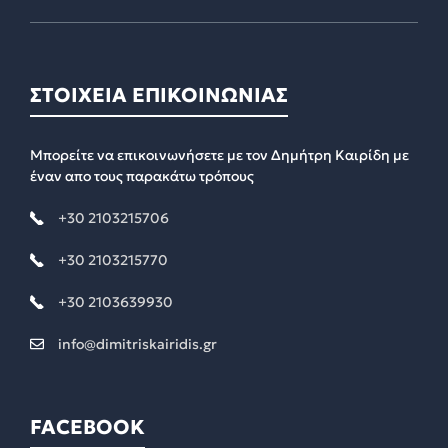
ΣΤΟΙΧΕΙΑ ΕΠΙΚΟΙΝΩΝΙΑΣ
Μπορείτε να επικοινωνήσετε με τον Δημήτρη Καιρίδη με
έναν απο τους παρακάτω τρόπους
+30 2103215706
+30 2103215770
+30 2103639930
info@dimitriskairidis.gr
FACEBOOK