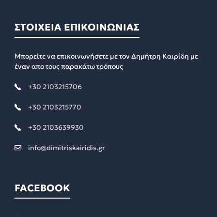
ΣΤΟΙΧΕΙΑ ΕΠΙΚΟΙΝΩΝΙΑΣ
Μπορείτε να επικοινωνήσετε με τον Δημήτρη Καιρίδη με
έναν απο τους παρακάτω τρόπους
+30 2103215706
+30 2103215770
+30 2103639930
info@dimitriskairidis.gr
FACEBOOK