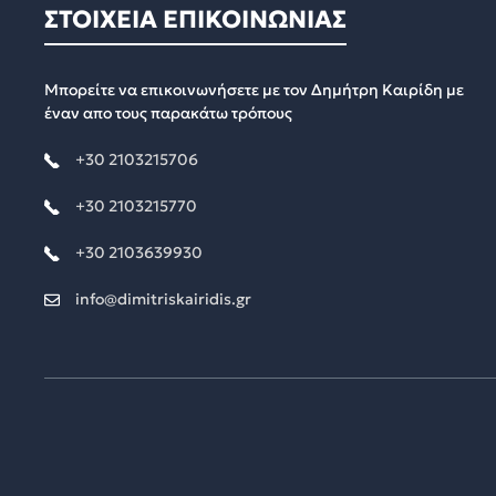
ΣΤΟΙΧΕΙΑ ΕΠΙΚΟΙΝΩΝΙΑΣ
Μπορείτε να επικοινωνήσετε με τον Δημήτρη Καιρίδη με
έναν απο τους παρακάτω τρόπους
+30 2103215706
+30 2103215770
+30 2103639930
info@dimitriskairidis.gr