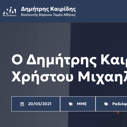
Skip
Δημήτρης Καιρίδης
to
Βουλευτής Βόρειου Τομέα Αθήνας
content
Ο Δημήτρης Και
Χρήστου Μιχαηλ
20/05/2021
ΜΜΕ
Ραδιό