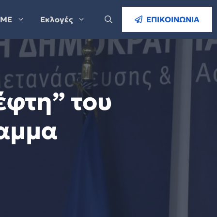
ΜΕ
Εκλογές
ΕΠΙΚΟΙΝΩΝΙΑ
έφτη” του
ραμμα