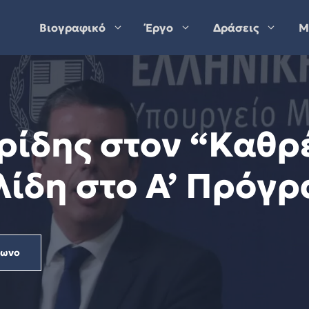
Βιογραφικό
Έργο
Δράσεις
Μ
ρίδης στον “Καθρ
ίδη στο Α’ Πρόγ
φωνο