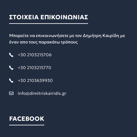
ΣΤΟΙΧΕΙΑ ΕΠΙΚΟΙΝΩΝΙΑΣ
Μπορείτε να επικοινωνήσετε με τον Δημήτρη Καιρίδη με
έναν απο τους παρακάτω τρόπους
+30 2103215706
+30 2103215770
+30 2103639930
info@dimitriskairidis.gr
FACEBOOK