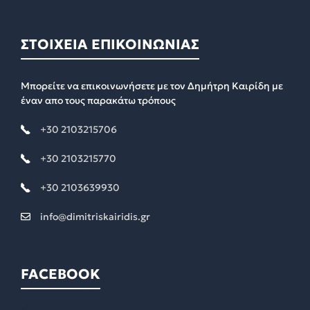
ΣΤΟΙΧΕΙΑ ΕΠΙΚΟΙΝΩΝΙΑΣ
Μπορείτε να επικοινωνήσετε με τον Δημήτρη Καιρίδη με
έναν απο τους παρακάτω τρόπους
+30 2103215706
+30 2103215770
+30 2103639930
info@dimitriskairidis.gr
FACEBOOK