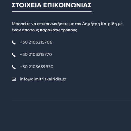
ΣΤΟΙΧΕΙΑ ΕΠΙΚΟΙΝΩΝΙΑΣ
Μπορείτε να επικοινωνήσετε με τον Δημήτρη Καιρίδη με
έναν απο τους παρακάτω τρόπους
+30 2103215706
+30 2103215770
+30 2103639930
info@dimitriskairidis.gr