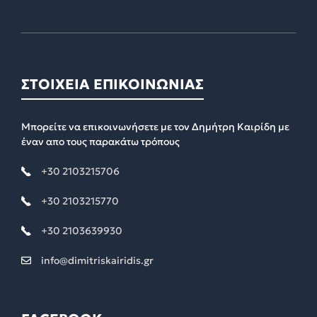
ΣΤΟΙΧΕΙΑ ΕΠΙΚΟΙΝΩΝΙΑΣ
Μπορείτε να επικοινωνήσετε με τον Δημήτρη Καιρίδη με
έναν απο τους παρακάτω τρόπους
+30 2103215706
+30 2103215770
+30 2103639930
info@dimitriskairidis.gr