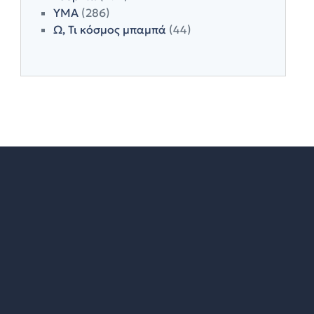
ΥΜΑ
(286)
Ω, Τι κόσμος μπαμπά
(44)