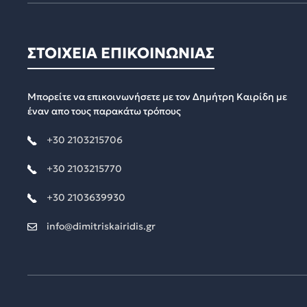
ΣΤΟΙΧΕΙΑ ΕΠΙΚΟΙΝΩΝΙΑΣ
Μπορείτε να επικοινωνήσετε με τον Δημήτρη Καιρίδη με
έναν απο τους παρακάτω τρόπους
+30 2103215706
+30 2103215770
+30 2103639930
info@dimitriskairidis.gr