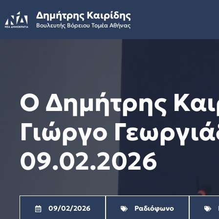
Skip
Δημήτρης Καιρίδης
to
Βουλευτής Βόρειου Τομέα Αθήνας
content
Ο Δημήτρης Και
Γιώργο Γεωργιά
09.02.2026
09/02/2026
Ραδιόφωνο