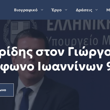
Βιογραφικό
Έργο
Δράσεις
Μ
ρίδης στον Γιώργο
όφωνο Ιωαννίνων 9
ωνο