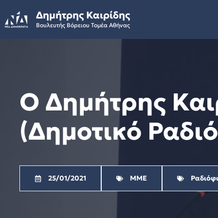
Skip
Δημήτρης Καιρίδης
to
Βουλευτής Βόρειου Τομέα Αθήνας
content
Ο Δημήτρης Και
(Δημοτικό Ραδι
25/01/2021
ΜΜΕ
Ραδιόφ