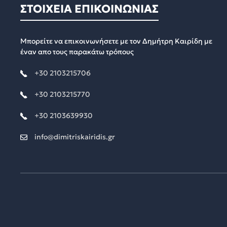
ΣΤΟΙΧΕΙΑ ΕΠΙΚΟΙΝΩΝΙΑΣ
Μπορείτε να επικοινωνήσετε με τον Δημήτρη Καιρίδη με
έναν απο τους παρακάτω τρόπους
+30 2103215706
+30 2103215770
+30 2103639930
info@dimitriskairidis.gr