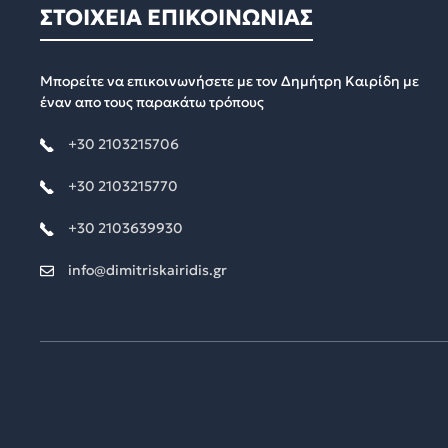
ΣΤΟΙΧΕΙΑ ΕΠΙΚΟΙΝΩΝΙΑΣ
Μπορείτε να επικοινωνήσετε με τον Δημήτρη Καιρίδη με
έναν απο τους παρακάτω τρόπους
+30 2103215706
+30 2103215770
+30 2103639930
info@dimitriskairidis.gr