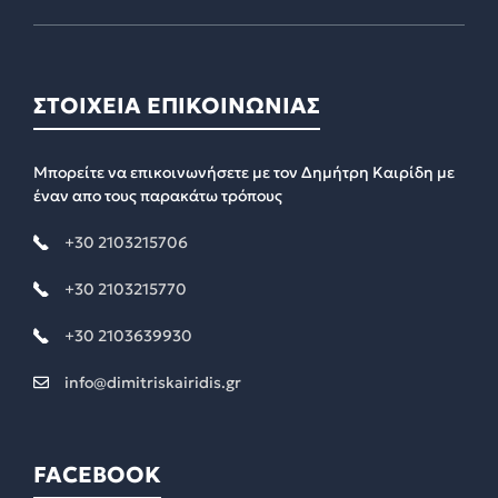
ΣΤΟΙΧΕΙΑ ΕΠΙΚΟΙΝΩΝΙΑΣ
Μπορείτε να επικοινωνήσετε με τον Δημήτρη Καιρίδη με
έναν απο τους παρακάτω τρόπους
+30 2103215706
+30 2103215770
+30 2103639930
info@dimitriskairidis.gr
FACEBOOK