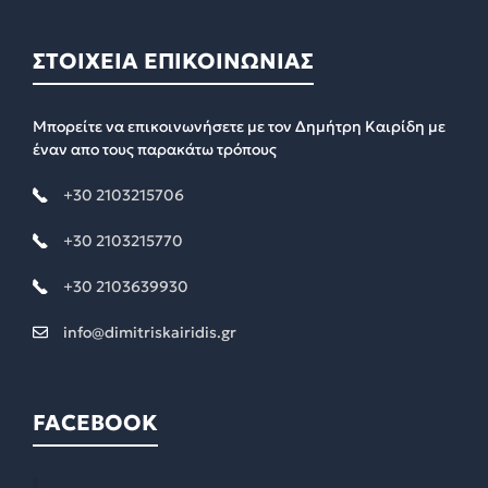
ΣΤΟΙΧΕΙΑ ΕΠΙΚΟΙΝΩΝΙΑΣ
Μπορείτε να επικοινωνήσετε με τον Δημήτρη Καιρίδη με
έναν απο τους παρακάτω τρόπους
+30 2103215706
+30 2103215770
+30 2103639930
info@dimitriskairidis.gr
FACEBOOK