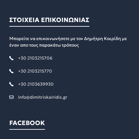
ΣΤΟΙΧΕΙΑ ΕΠΙΚΟΙΝΩΝΙΑΣ
Μπορείτε να επικοινωνήσετε με τον Δημήτρη Καιρίδη με
έναν απο τους παρακάτω τρόπους
+30 2103215706
+30 2103215770
+30 2103639930
info@dimitriskairidis.gr
FACEBOOK