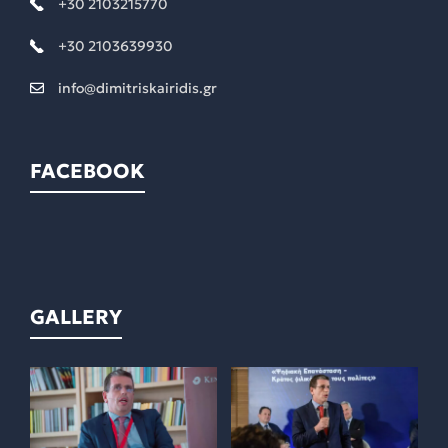
+30 2103215770
+30 2103639930
info@dimitriskairidis.gr
FACEBOOK
GALLERY