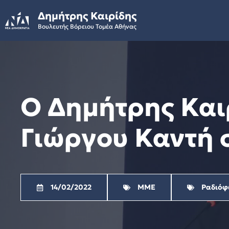
Skip
Δημήτρης Καιρίδης
to
Βουλευτής Βόρειου Τομέα Αθήνας
content
Ο Δημήτρης Καιρ
Γιώργου Καντή σ
14/02/2022
ΜΜΕ
Ραδιόφ