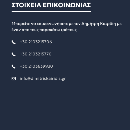
ΣΤΟΙΧΕΙΑ ΕΠΙΚΟΙΝΩΝΙΑΣ
Μπορείτε να επικοινωνήσετε με τον Δημήτρη Καιρίδη με
έναν απο τους παρακάτω τρόπους
+30 2103215706
+30 2103215770
+30 2103639930
info@dimitriskairidis.gr