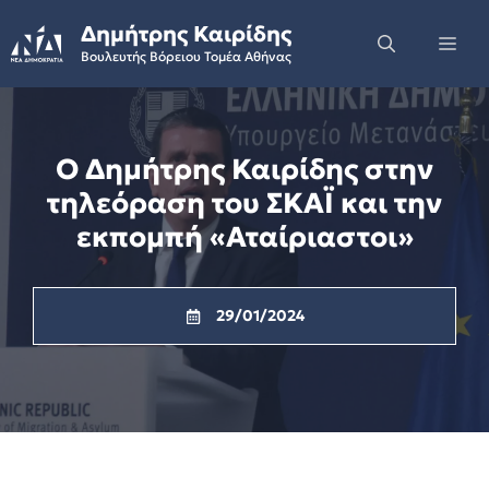
Skip
Δημήτρης Καιρίδης
to
Me
Βουλευτής Βόρειου Τομέα Αθήνας
content
Ο Δημήτρης Καιρίδης στην
τηλεόραση του ΣΚΑΪ και την
εκπομπή «Αταίριαστοι»
29/01/2024