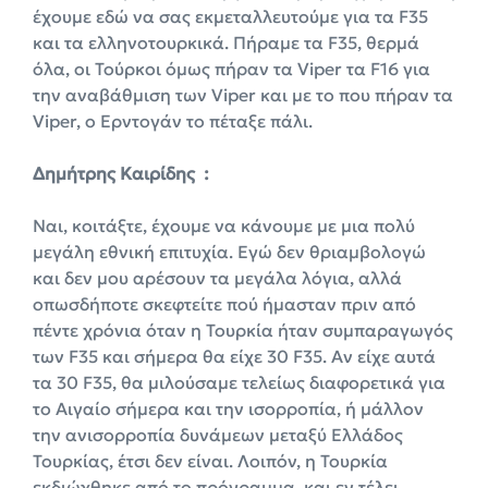
έχουμε εδώ να σας εκμεταλλευτούμε για τα F35
και τα ελληνοτουρκικά. Πήραμε τα F35, θερμά
όλα, οι Τούρκοι όμως πήραν τα Viper τα F16 για
την αναβάθμιση των Viper και με το που πήραν τα
Viper, ο Ερντογάν το πέταξε πάλι.
Δημήτρης Καιρίδης :
Ναι, κοιτάξτε, έχουμε να κάνουμε με μια πολύ
μεγάλη εθνική επιτυχία. Εγώ δεν θριαμβολογώ
και δεν μου αρέσουν τα μεγάλα λόγια, αλλά
οπωσδήποτε σκεφτείτε πού ήμασταν πριν από
πέντε χρόνια όταν η Τουρκία ήταν συμπαραγωγός
των F35 και σήμερα θα είχε 30 F35. Αν είχε αυτά
τα 30 F35, θα μιλούσαμε τελείως διαφορετικά για
το Αιγαίο σήμερα και την ισορροπία, ή μάλλον
την ανισορροπία δυνάμεων μεταξύ Ελλάδος
Τουρκίας, έτσι δεν είναι. Λοιπόν, η Τουρκία
εκδιώχθηκε από το πρόγραμμα, και εν τέλει