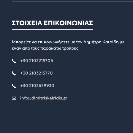
ΣΤΟΙΧΕΙΑ ΕΠΙΚΟΙΝΩΝΙΑΣ
Μπορείτε να επικοινωνήσετε με τον Δημήτρη Καιρίδη με
έναν απο τους παρακάτω τρόπους
+30 2103215706
+30 2103215770
+30 2103639930
info@dimitriskairidis.gr