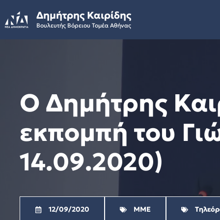
Skip
Δημήτρης Καιρίδης
to
Βουλευτής Βόρειου Τομέα Αθήνας
content
Ο Δημήτρης Και
εκπομπή του Γι
14.09.2020)
12/09/2020
ΜΜΕ
Τηλεό