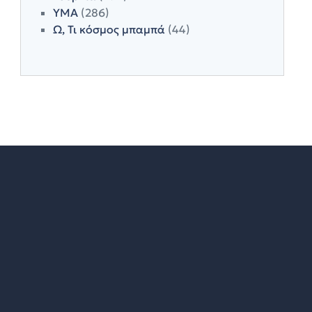
ΥΜΑ
(286)
Ω, Τι κόσμος μπαμπά
(44)