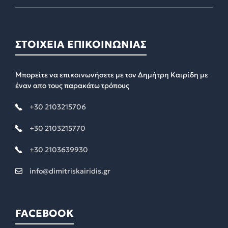
ΣΤΟΙΧΕΙΑ ΕΠΙΚΟΙΝΩΝΙΑΣ
Μπορείτε να επικοινωνήσετε με τον Δημήτρη Καιρίδη με
έναν απο τους παρακάτω τρόπους
+30 2103215706
+30 2103215770
+30 2103639930
info@dimitriskairidis.gr
FACEBOOK