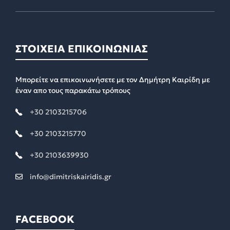
ΣΤΟΙΧΕΙΑ ΕΠΙΚΟΙΝΩΝΙΑΣ
Μπορείτε να επικοινωνήσετε με τον Δημήτρη Καιρίδη με
έναν απο τους παρακάτω τρόπους
+30 2103215706
+30 2103215770
+30 2103639930
info@dimitriskairidis.gr
FACEBOOK