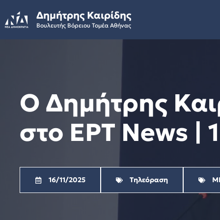
Skip
Δημήτρης Καιρίδης
to
Βουλευτής Βόρειου Τομέα Αθήνας
content
Ο Δημήτρης Και
στο ΕΡΤ News | 1
16/11/2025
Τηλεόραση
Μ