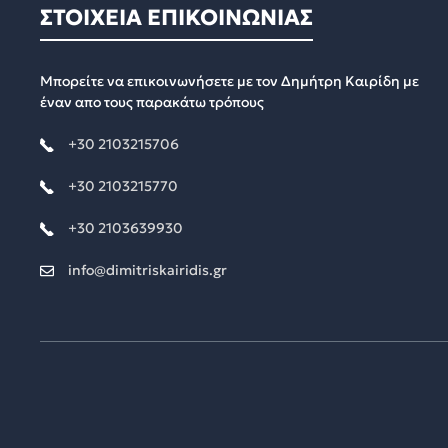
ΣΤΟΙΧΕΙΑ ΕΠΙΚΟΙΝΩΝΙΑΣ
Μπορείτε να επικοινωνήσετε με τον Δημήτρη Καιρίδη με
έναν απο τους παρακάτω τρόπους
+30 2103215706
+30 2103215770
+30 2103639930
info@dimitriskairidis.gr