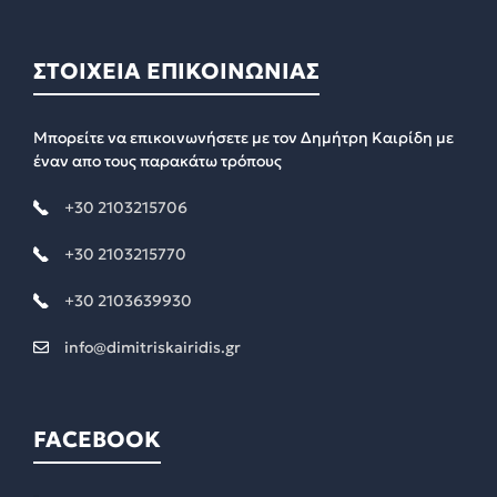
ΣΤΟΙΧΕΙΑ ΕΠΙΚΟΙΝΩΝΙΑΣ
Μπορείτε να επικοινωνήσετε με τον Δημήτρη Καιρίδη με
έναν απο τους παρακάτω τρόπους
+30 2103215706
+30 2103215770
+30 2103639930
info@dimitriskairidis.gr
FACEBOOK