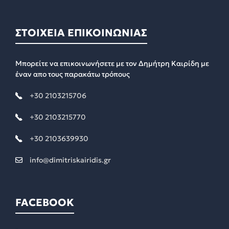
ΣΤΟΙΧΕΙΑ ΕΠΙΚΟΙΝΩΝΙΑΣ
Μπορείτε να επικοινωνήσετε με τον Δημήτρη Καιρίδη με
έναν απο τους παρακάτω τρόπους
+30 2103215706
+30 2103215770
+30 2103639930
info@dimitriskairidis.gr
FACEBOOK