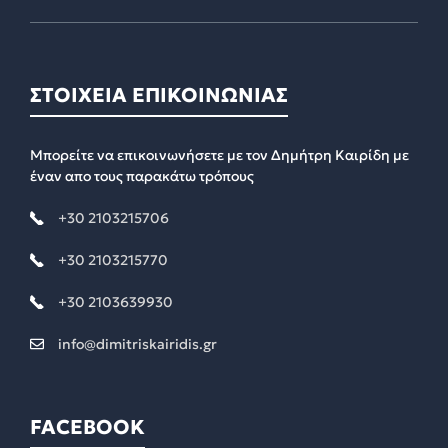
ΣΤΟΙΧΕΙΑ ΕΠΙΚΟΙΝΩΝΙΑΣ
Μπορείτε να επικοινωνήσετε με τον Δημήτρη Καιρίδη με
έναν απο τους παρακάτω τρόπους
+30 2103215706
+30 2103215770
+30 2103639930
info@dimitriskairidis.gr
FACEBOOK