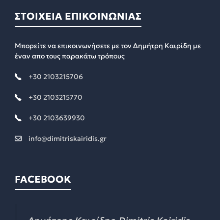
ΣΤΟΙΧΕΙΑ ΕΠΙΚΟΙΝΩΝΙΑΣ
Μπορείτε να επικοινωνήσετε με τον Δημήτρη Καιρίδη με
έναν απο τους παρακάτω τρόπους
+30 2103215706
+30 2103215770
+30 2103639930
info@dimitriskairidis.gr
FACEBOOK