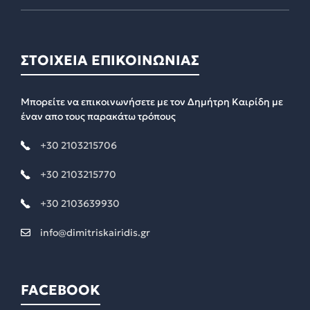
ΣΤΟΙΧΕΙΑ ΕΠΙΚΟΙΝΩΝΙΑΣ
Μπορείτε να επικοινωνήσετε με τον Δημήτρη Καιρίδη με
έναν απο τους παρακάτω τρόπους
+30 2103215706
+30 2103215770
+30 2103639930
info@dimitriskairidis.gr
FACEBOOK