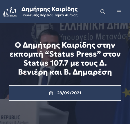
Skip
Δημήτρης Καιρίδης
to
Me
Βουλευτής Βόρειου Τομέα Αθήνας
content
Ο Δημήτρης Καιρίδης στην
εκπομπή “Status Press” στον
Status 107.7 με τους Δ.
Βενιέρη και Β. Δημαρέση
28/09/2021