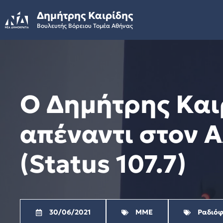
Skip
Δημήτρης Καιρίδης
to
Βουλευτής Βόρειου Τομέα Αθήνας
content
Ο Δημήτρης Και
απέναντι στον 
(Status 107.7)
30/06/2021
ΜΜΕ
Ραδιό