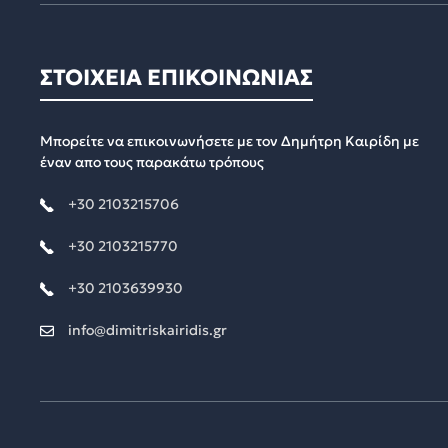
ΣΤΟΙΧΕΙΑ ΕΠΙΚΟΙΝΩΝΙΑΣ
Μπορείτε να επικοινωνήσετε με τον Δημήτρη Καιρίδη με
έναν απο τους παρακάτω τρόπους
+30 2103215706
+30 2103215770
+30 2103639930
info@dimitriskairidis.gr