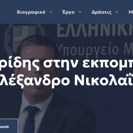
Βιογραφικό
Έργο
Δράσεις
Μ
ρίδης στην εκπομπ
Αλέξανδρο Νικολαΐ
φωνο