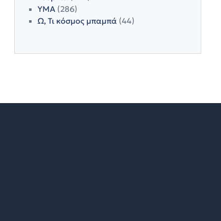
ΥΜΑ
(286)
Ω, Τι κόσμος μπαμπά
(44)