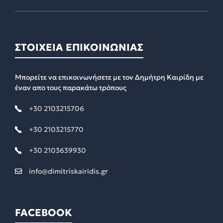
ΣΤΟΙΧΕΙΑ ΕΠΙΚΟΙΝΩΝΙΑΣ
Μπορείτε να επικοινωνήσετε με τον Δημήτρη Καιρίδη με
έναν απο τους παρακάτω τρόπους
+30 2103215706
+30 2103215770
+30 2103639930
info@dimitriskairidis.gr
FACEBOOK