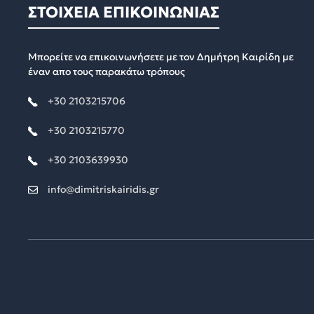
ΣΤΟΙΧΕΙΑ ΕΠΙΚΟΙΝΩΝΙΑΣ
Μπορείτε να επικοινωνήσετε με τον Δημήτρη Καιρίδη με
έναν απο τους παρακάτω τρόπους
+30 2103215706
+30 2103215770
+30 2103639930
info@dimitriskairidis.gr