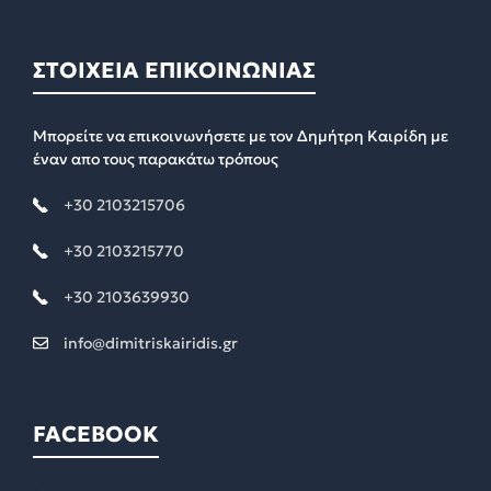
ΣΤΟΙΧΕΙΑ ΕΠΙΚΟΙΝΩΝΙΑΣ
Μπορείτε να επικοινωνήσετε με τον Δημήτρη Καιρίδη με
έναν απο τους παρακάτω τρόπους
+30 2103215706
+30 2103215770
+30 2103639930
info@dimitriskairidis.gr
FACEBOOK