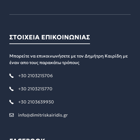
ΣΤΟΙΧΕΙΑ ΕΠΙΚΟΙΝΩΝΙΑΣ
Μπορείτε να επικοινωνήσετε με τον Δημήτρη Καιρίδη με
έναν απο τους παρακάτω τρόπους
+30 2103215706
+30 2103215770
+30 2103639930
info@dimitriskairidis.gr