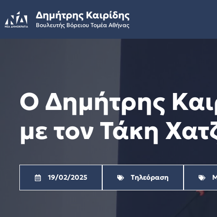
Skip
Δημήτρης Καιρίδης
to
Βουλευτής Βόρειου Τομέα Αθήνας
content
Ο Δημήτρης Και
με τον Τάκη Χατ
19/02/2025
Τηλεόραση