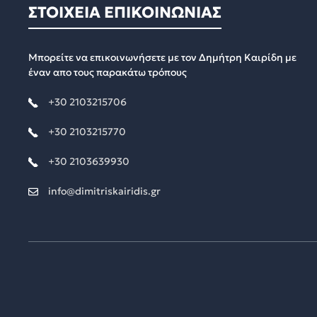
ΣΤΟΙΧΕΙΑ ΕΠΙΚΟΙΝΩΝΙΑΣ
Μπορείτε να επικοινωνήσετε με τον Δημήτρη Καιρίδη με
έναν απο τους παρακάτω τρόπους
+30 2103215706
+30 2103215770
+30 2103639930
info@dimitriskairidis.gr