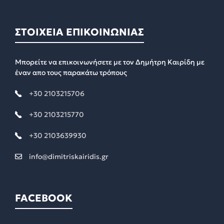
ΣΤΟΙΧΕΙΑ ΕΠΙΚΟΙΝΩΝΙΑΣ
Μπορείτε να επικοινωνήσετε με τον Δημήτρη Καιρίδη με
έναν απο τους παρακάτω τρόπους
+30 2103215706
+30 2103215770
+30 2103639930
info@dimitriskairidis.gr
FACEBOOK