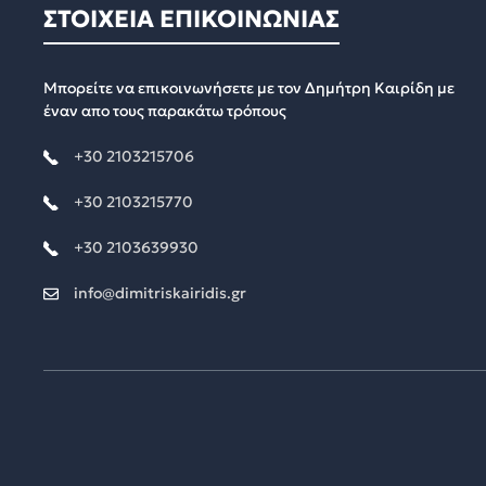
ΣΤΟΙΧΕΙΑ ΕΠΙΚΟΙΝΩΝΙΑΣ
Μπορείτε να επικοινωνήσετε με τον Δημήτρη Καιρίδη με
έναν απο τους παρακάτω τρόπους
+30 2103215706
+30 2103215770
+30 2103639930
info@dimitriskairidis.gr