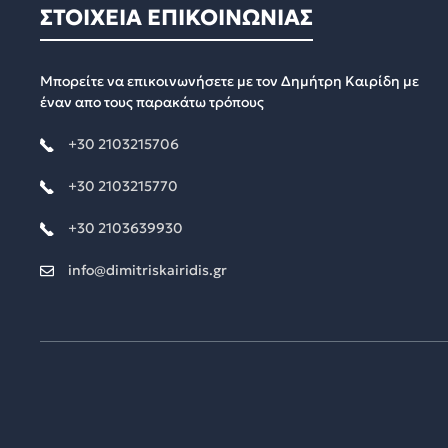
ΣΤΟΙΧΕΙΑ ΕΠΙΚΟΙΝΩΝΙΑΣ
Μπορείτε να επικοινωνήσετε με τον Δημήτρη Καιρίδη με
έναν απο τους παρακάτω τρόπους
+30 2103215706
+30 2103215770
+30 2103639930
info@dimitriskairidis.gr