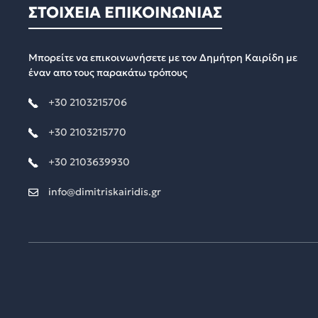
ΣΤΟΙΧΕΙΑ ΕΠΙΚΟΙΝΩΝΙΑΣ
Μπορείτε να επικοινωνήσετε με τον Δημήτρη Καιρίδη με
έναν απο τους παρακάτω τρόπους
+30 2103215706
+30 2103215770
+30 2103639930
info@dimitriskairidis.gr