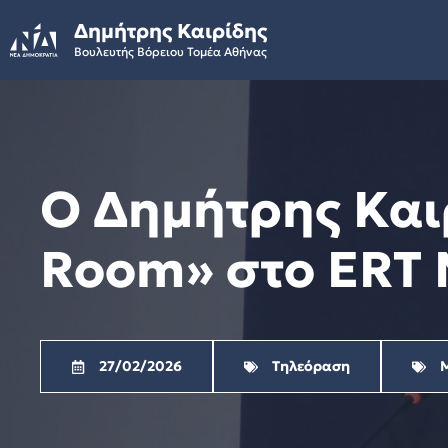
Skip
Δημήτρης Καιρίδης
to
Βουλευτής Βόρειου Τομέα Αθήνας
content
Ο Δημήτρης Και
Room» στο ERT N
27/02/2026
Τηλεόραση